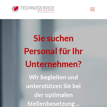
Sie suchen
Personal für Ihr
Unternehmen?
Wir begleiten und
unterstützen Sie bei
der optimalen
Stellenbesetzung ...