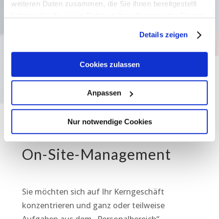
weiteren Daten zusammen, die Sie ihnen bereitgestellt

TECHNOSERVICE-
haben oder die sie im Rahmen Ihrer Nutzung der Dienste
Dienstleistungsgarantie nach dem
gesammelt haben. Weitere Informationen finden Sie in
Schlüssel-Schloss-Prinzip
Details zeigen
unserer
Datenschutzerklärung
.
Cookies zulassen
Anpassen
Nur notwendige Cookies
On-Site-Management
Sie möchten sich auf Ihr Kerngeschäft
konzentrieren und ganz oder teilweise
Aufgaben aus dem „Personalbereich“