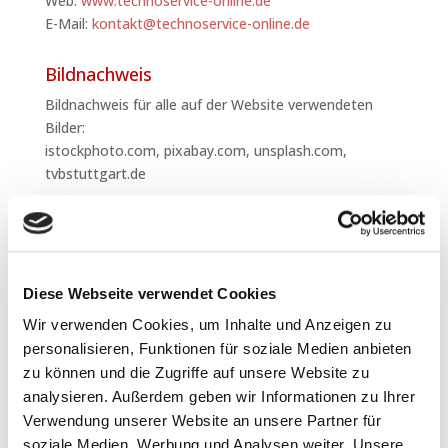
Web:
www.technoservice-online.de
E-Mail:
kontakt@technoservice-online.de
Bildnachweis
Bildnachweis für alle auf der Website verwendeten
Bilder:
istockphoto.com, pixabay.com, unsplash.com,
tvbstuttgart.de
Haftungsausschluss
Diese Webseite verwendet Cookies
Die Informationen auf dieser Website werden ständig
Wir verwenden Cookies, um Inhalte und Anzeigen zu
geprüft und aktualisiert, dennoch sind die
personalisieren, Funktionen für soziale Medien anbieten
bereitgestellten Informationen unverbindlich und die
zu können und die Zugriffe auf unsere Website zu
TECHNOSERVICE Personal-Dienstleistungen GmbH
analysieren. Außerdem geben wir Informationen zu Ihrer
behält sich das Recht vor, Änderungen oder
Verwendung unserer Website an unsere Partner für
Ergänzungen der bereitgestellten Informationen
soziale Medien, Werbung und Analysen weiter. Unsere