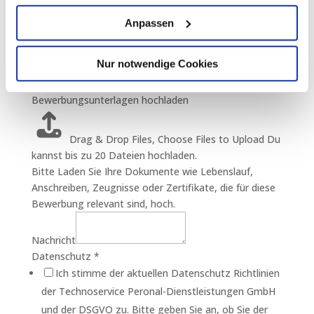
E-Mail
*
Bitte gib deine E-Mail ein, sodass wir in Kontakt
Anpassen
bleiben können.
Beruf
Nur notwendige Cookies
Bewerbung auf Stellenangebot
Bewerbungsunterlagen hochladen
Drag & Drop Files,
Choose Files to Upload
Du
kannst bis zu 20 Dateien hochladen.
Bitte Laden Sie Ihre Dokumente wie Lebenslauf,
Anschreiben, Zeugnisse oder Zertifikate, die für diese
Bewerbung relevant sind, hoch.
Nachricht
Datenschutz
*
Ich stimme der aktuellen Datenschutz Richtlinien
der Technoservice Peronal-Dienstleistungen GmbH
und der DSGVO zu. Bitte geben Sie an, ob Sie der