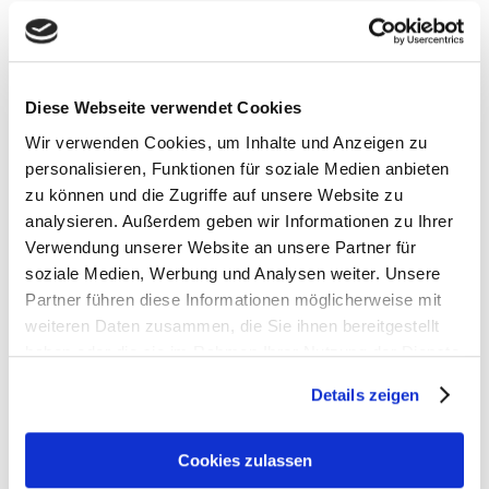
Tarifvertrages
Nach Übernahme in den Kundenbetrieb Firmen PKW
(auch zur privaten Nutzung möglich)
Entwicklungs- und Aufstiegsmöglichkeiten
Diese Webseite verwendet Cookies
Teamorientiertes Arbeitsumfeld, in dem Ihnen
Wir verwenden Cookies, um Inhalte und Anzeigen zu
Freiraum für Ihre berufliche Entwicklung gegeben
personalisieren, Funktionen für soziale Medien anbieten
wird
zu können und die Zugriffe auf unsere Website zu
analysieren. Außerdem geben wir Informationen zu Ihrer
Verwendung unserer Website an unsere Partner für
soziale Medien, Werbung und Analysen weiter. Unsere
Partner führen diese Informationen möglicherweise mit
Anrede
*
weiteren Daten zusammen, die Sie ihnen bereitgestellt
Name
*
haben oder die sie im Rahmen Ihrer Nutzung der Dienste
Vorname
gesammelt haben. Weitere Informationen finden Sie in
Nachname
Details zeigen
unserer
Datenschutzerklärung
.
Straße/Hausnummer
PLZ/Ort
Cookies zulassen
Telefon
*