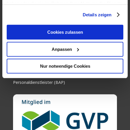
haben oder die sie im Rahmen Ihrer Nutzung der Dienste
Stellenangebote
gesammelt haben. Weitere Informationen finden Sie in
Details zeigen
Kontakt
unserer
Datenschutzerklärung
.
Cookies zulassen
Über uns
Impressum
Anpassen
Datenschutz
Nur notwendige Cookies
Wir sind Mitglied im Bundesarbeitgeberverband der
Personaldienstleister (BAP)